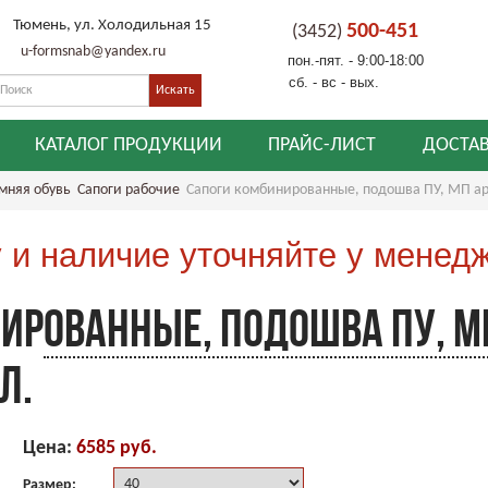
Тюмень, ул. Холодильная 15
500-451
(3452)
u-formsnab@yandex.ru
пон.-пят. - 9:00-18:00
сб. - вс - вых.
КАТАЛОГ ПРОДУКЦИИ
ПРАЙС-ЛИСТ
ДОСТАВ
мняя обувь
Сапоги рабочие
Сапоги комбинированные, подошва ПУ, МП ар
 и наличие уточняйте у менед
ИРОВАННЫЕ, ПОДОШВА ПУ, М
Л.
Цена:
6585 руб.
Размер: