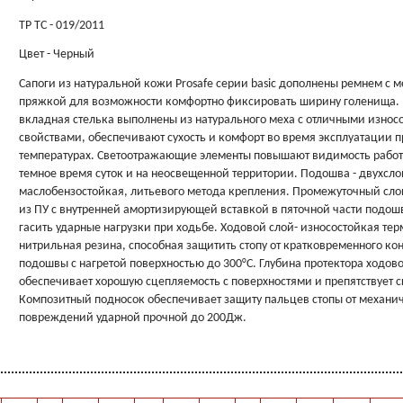
ТР ТС - 019/2011
Цвет - Черный
Сапоги из натуральной кожи Prosafe серии basic дополнены ремнем с 
пряжкой для возможности комфортно фиксировать ширину голенища.
вкладная стелька выполнены из натурального меха с отличными изно
свойствами, обеспечивают сухость и комфорт во время эксплуатации 
температурах. Светоотражающие элементы повышают видимость работ
темное время суток и на неосвещенной территории. Подошва - двухсло
маслобензостойкая, литьевого метода крепления. Промежуточный сло
из ПУ с внутренней амортизирующей вставкой в пяточной части подош
гасить ударные нагрузки при ходьбе. Ходовой слой- износостойкая те
нитрильная резина, способная защитить стопу от кратковременного ко
подошвы с нагретой поверхностью до 300°С. Глубина протектора ходово
обеспечивает хорошую сцепляемость с поверхностями и препятствует 
Композитный подносок обеспечивает защиту пальцев стопы от механи
повреждений ударной прочной до 200Дж.