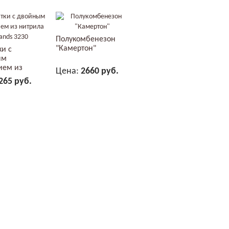
Полукомбенезон
"Камертон"
ки с
ым
ием из
Цена:
2660 руб.
 2Hands...
265 руб.
В КОРЗИНУ
В КОРЗИНУ