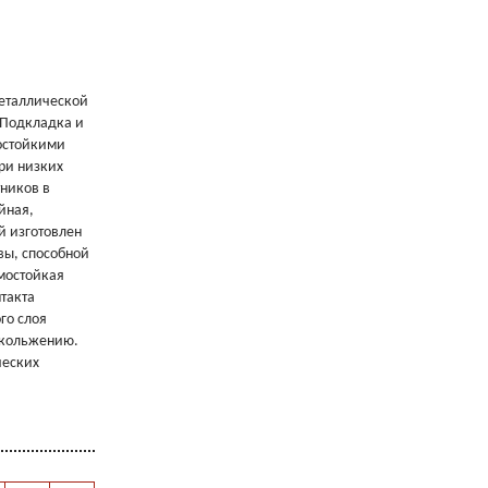
металлической
 Подкладка и
состойкими
при низких
ников в
йная,
й изготовлен
вы, способной
рмостойкая
нтакта
го слоя
скольжению.
ческих