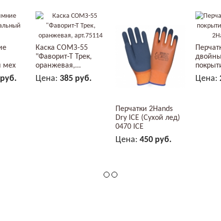
ие
Каска СОМЗ-55
Перчат
"Фаворит-Т Трек,
двойн
 мех
оранжевая,...
покрыт
нитрила
 руб.
Цена:
385 руб.
Цена:
ЗИНУ
В КОРЗИНУ
Перчатки 2Hands
Dry ICE (Сухой лед)
0470 ICE
Цена:
450 руб.
В КОРЗИНУ