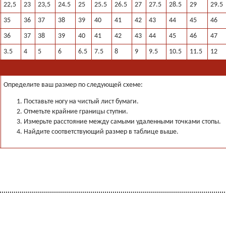
22,5
23
23,5
24.5
25
25.5
26.5
27
27.5
28.5
29
29.5
35
36
37
38
39
40
41
42
43
44
45
46
36
37
38
39
40
41
42
43
44
45
46
47
3.5
4
5
6
6.5
7.5
8
9
9.5
10.5
11.5
12
Определите ваш размер по следующей схеме:
Поставьте ногу на чистый лист бумаги.
Отметьте крайние границы ступни.
Измерьте расстояние между самыми удаленными точками стопы.
Найдите соответствующий размер в таблице выше.