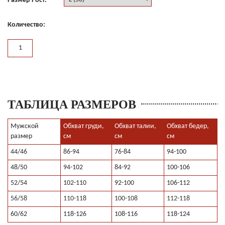
Размер Рост:
Количество:
ТАБЛИЦА РАЗМЕРОВ
Мужской
Обхват груди,
Обхват талии,
Обхват бедер,
размер
см
см
см
44/46
86-94
76-84
94-100
48/50
94-102
84-92
100-106
52/54
102-110
92-100
106-112
56/58
110-118
100-108
112-118
60/62
118-126
108-116
118-124