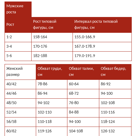
Мужские
роста
Рост типовой
Интервал роста типовой
Рост
фигуры, см
фигуры, см
1-2
158-164
155.0-166.9
3-4
170-176
167.0-178.9
5-6
182-188
179.0-191.9
Женский
Обхват груди,
Обхват талии,
Обхват бедер,
размер
см
см
см
40/42
78-86
60-64
86-92
44/46
86-94
68-72
94-100
48/50
94-102
76-80
102-108
52/54
102-110
84-88
110-116
56/58
110-118
94-100
118-124
60/62
119-126
104-108
126-132