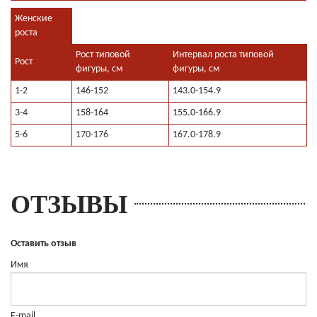
Женские
роста
Рост типовой
Интервал роста типовой
Рост
фигуры, см
фигуры, см
1-2
146-152
143.0-154.9
3-4
158-164
155.0-166.9
5-6
170-176
167.0-178.9
ОТЗЫВЫ
Оставить отзыв
Имя
E-mail