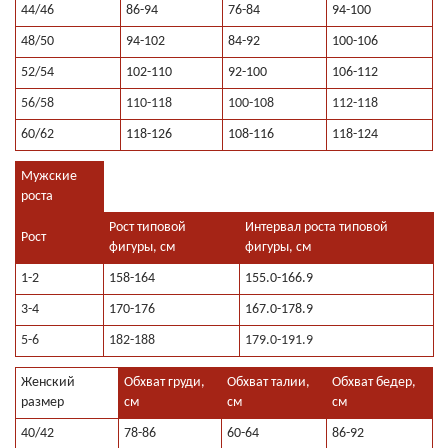
44/46
86-94
76-84
94-100
48/50
94-102
84-92
100-106
52/54
102-110
92-100
106-112
56/58
110-118
100-108
112-118
60/62
118-126
108-116
118-124
Мужские
роста
Рост типовой
Интервал роста типовой
Рост
фигуры, см
фигуры, см
1-2
158-164
155.0-166.9
3-4
170-176
167.0-178.9
5-6
182-188
179.0-191.9
Женский
Обхват груди,
Обхват талии,
Обхват бедер,
размер
см
см
см
40/42
78-86
60-64
86-92