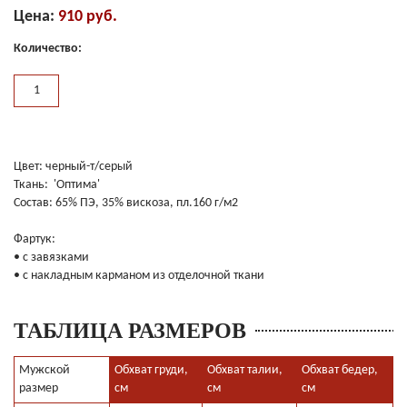
Цена:
910 руб.
Количество:
Цвет: черный-т/серый
Ткань: 'Оптима'
Состав: 65% ПЭ, 35% вискоза, пл.160 г/м2
Фартук:
• с завязками
• с накладным карманом из отделочной ткани
ТАБЛИЦА РАЗМЕРОВ
Мужской
Обхват груди,
Обхват талии,
Обхват бедер,
размер
см
см
см