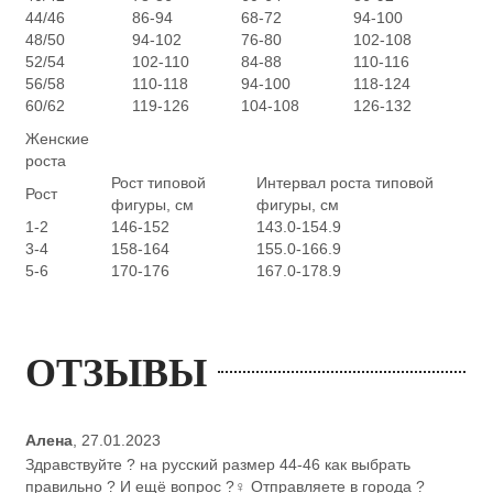
44/46
86-94
68-72
94-100
48/50
94-102
76-80
102-108
52/54
102-110
84-88
110-116
56/58
110-118
94-100
118-124
60/62
119-126
104-108
126-132
Женские
роста
Рост типовой
Интервал роста типовой
Рост
фигуры, см
фигуры, см
1-2
146-152
143.0-154.9
3-4
158-164
155.0-166.9
5-6
170-176
167.0-178.9
ОТЗЫВЫ
Алена
,
27.01.2023
Здравствуйте ? на русский размер 44-46 как выбрать
правильно ? И ещё вопрос ?‍♀️ Отправляете в города ?