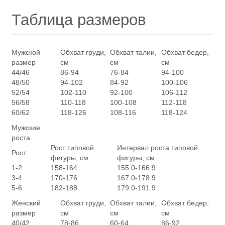
Таблица размеров
Мужской
Обхват груди,
Обхват талии,
Обхват бедер,
размер
см
см
см
44/46
86-94
76-84
94-100
48/50
94-102
84-92
100-106
52/54
102-110
92-100
106-112
56/58
110-118
100-108
112-118
60/62
118-126
108-116
118-124
Мужские
роста
Рост типовой
Интервал роста типовой
Рост
фигуры, см
фигуры, см
1-2
158-164
155.0-166.9
3-4
170-176
167.0-178.9
5-6
182-188
179.0-191.9
Женский
Обхват груди,
Обхват талии,
Обхват бедер,
размер
см
см
см
40/42
78-86
60-64
86-92