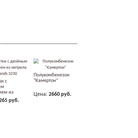
Полукомбенезон
"Камертон"
ки с
ым
ием из
Цена:
2660 руб.
 2Hands...
265 руб.
В КОРЗИНУ
В КОРЗИНУ