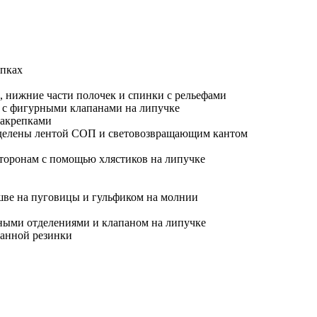
опках
, нижние части полочек и спинки с рельефами
к с фигурными клапанами на липучке
закрепками
выделены лентой СОП и световозвращающим кантом
сторонам с помощью хлястиков на липучке
 шве на пуговицы и гульфиком на молнии
ными отделениями и клапаном на липучке
анной резинки