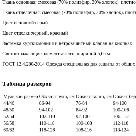
Ткань основная: смесовая (70% полиэфир, 30% хлопок), плотно
Ткань отделочная: смесовая (70% полиэфир, 30% хлопок), плот
Цвет основной:серый
Цвет отделки:черный, красный
Застежка куртки:молния и ветрозащитный клапан на кнопках
Светоотражающие элементы:лента шириной 5,0 см
ГОСТ 12.4.280-2014 Одежда специальная для защиты от общих
Таблица размеров
Мужской размер
Обхват груди, см
Обхват талии, см
Обхват бед
44/46
86-94
76-84
94-100
48/50
94-102
84-92
100-106
52/54
102-110
92-100
106-112
56/58
110-118
100-108
112-118
60/62
118-126
108-116
118-124