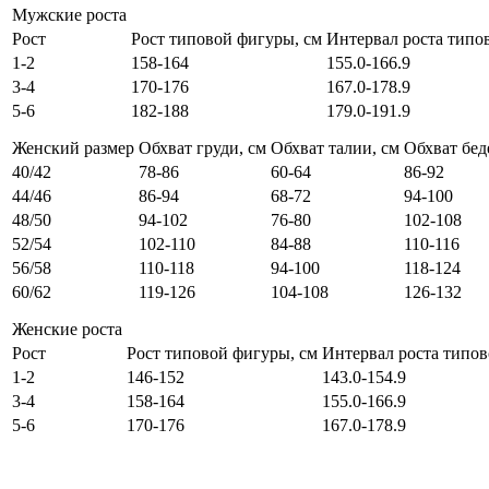
Мужские роста
Рост
Рост типовой фигуры, см
Интервал роста типо
1-2
158-164
155.0-166.9
3-4
170-176
167.0-178.9
5-6
182-188
179.0-191.9
Женский размер
Обхват груди, см
Обхват талии, см
Обхват бед
40/42
78-86
60-64
86-92
44/46
86-94
68-72
94-100
48/50
94-102
76-80
102-108
52/54
102-110
84-88
110-116
56/58
110-118
94-100
118-124
60/62
119-126
104-108
126-132
Женские роста
Рост
Рост типовой фигуры, см
Интервал роста типов
1-2
146-152
143.0-154.9
3-4
158-164
155.0-166.9
5-6
170-176
167.0-178.9