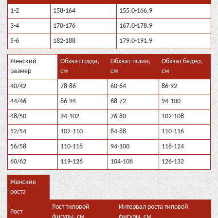
1-2
158-164
155.0-166.9
3-4
170-176
167.0-178.9
5-6
182-188
179.0-191.9
Женский
Обхват груди,
Обхват талии,
Обхват бедер,
размер
см
см
см
40/42
78-86
60-64
86-92
44/46
86-94
68-72
94-100
48/50
94-102
76-80
102-108
52/54
102-110
84-88
110-116
56/58
110-118
94-100
118-124
60/62
119-126
104-108
126-132
Женские
роста
Рост типовой
Интервал роста типовой
Рост
фигуры, см
фигуры, см