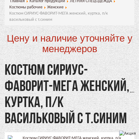
Главная
Каталог продукции
ЛЕТНЯЯ СПЕЦОДЕЖДА
Костюмы рабочие
Женские
Костюм СИРИУС-ФАВОРИТ-МЕГА женский, куртка, п/к
васильковый с т.синим
Цену и наличие уточняйте у
менеджеров
КОСТЮМ СИРИУС-
ФАВОРИТ-МЕГА ЖЕНСКИЙ,
КУРТКА, П/К
ВАСИЛЬКОВЫЙ С Т.СИНИМ