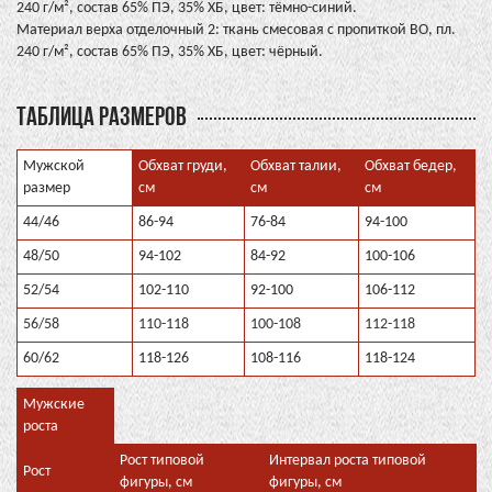
240 г/м², состав 65% ПЭ, 35% ХБ, цвет: тёмно-синий.
Материал верха отделочный 2: ткань смесовая с пропиткой ВО, пл.
240 г/м², состав 65% ПЭ, 35% ХБ, цвет: чёрный.
ТАБЛИЦА РАЗМЕРОВ
Мужской
Обхват груди,
Обхват талии,
Обхват бедер,
размер
см
см
см
44/46
86-94
76-84
94-100
48/50
94-102
84-92
100-106
52/54
102-110
92-100
106-112
56/58
110-118
100-108
112-118
60/62
118-126
108-116
118-124
Мужские
роста
Рост типовой
Интервал роста типовой
Рост
фигуры, см
фигуры, см