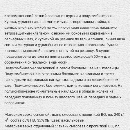
Костюм женский летний состоит из куртки и полукомбинезона.
Куртка, удлиненная, прямого силуэта, с воротником стойка, с
центральной застёжкой на молнию от края воротника, накрытую
ветрозащитным клапаном, с нижними боковыми карманами в
рельефных швах, с кулиской на резинке по талии спинки, линия низа
спинки фигурная и удлинённая по отношению к полочкам. Рукава
втачные, с манжетой, частично стянутой на резинку. В куртке
предусмотрены детали из ленты светоотражающей 50мм для
обозначения сигнальной видимости.
Полукомбинезон с застёжкой в левом боковом шве на 3 пуговицы.
Полукомбинезон, с внутренними боковыми карманами и тремя
накладными карманами: нагрудным, задним и на левом боковом
шве. Полукомбинезон с бретелями, длина которых регулируется. На
полукомбинезоне усилительные накладки в области колена на
передних половинках и понизу шагового шва на передних и задних
половинках.
Материал верха основной: ткань смесовая с пропиткой ВО, пл. 240 г/
м², состав 65% ПЭ, 35% ХБ, цвет: васильковый.
Материал верха отделочный 1: ткань смесовая с пропиткой ВО, пл.