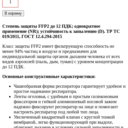
Степень защиты FFP2 до 12 ПДК; однократное
применение (NR); устойчивость к запылению (D). ТР ТС
019/2011, ГОСТ 12.4.294-2015
Класс защиты FFP2 имеет фильтрующую способность не
менее 94% частиц в воздухе и предназначен для
индивидуальной защиты органов дыхания человека от всех
видов аэрозолей (пыль, дым, туман) с уровнем концентрации
до 12 ПДК.
Основные конструктивные характеристики:
Чашеобразная форма респиратора гарантирует удобное и
простое надевание респиратора.
Ленты оголовья, с удобным и простым силиконовым
фиксатором и гибкий алюминиевый носовой зажим
надежно фиксируют респиратор на лице и помогают
настроить респиратор под любой тип лица.
Увеличенный квадратный клапан с круглой тонкой
мембраной, легко функционирующей при выдохе,
облегчает дыхание в условиях сильной запыленности и