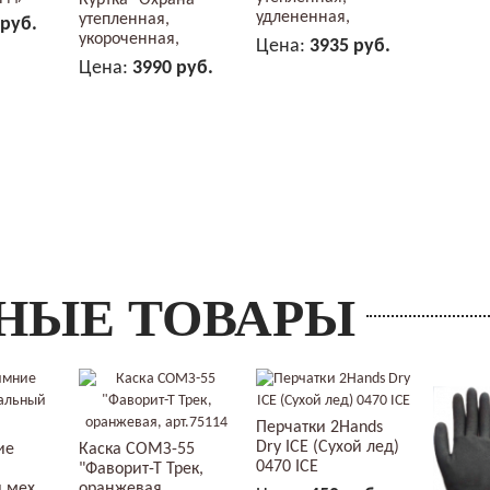
Куртка "Охрана"
удлененная,
утепленная,
 руб.
черная...
укороченная,
Цена:
3935 руб.
черная...
ЗИНУ
Цена:
3990 руб.
В КОРЗИНУ
В КОРЗИНУ
НЫЕ ТОВАРЫ
Перчатки 2Hands
Dry ICE (Сухой лед)
ие
Каска СОМЗ-55
0470 ICE
"Фаворит-Т Трек,
 мех
оранжевая,...