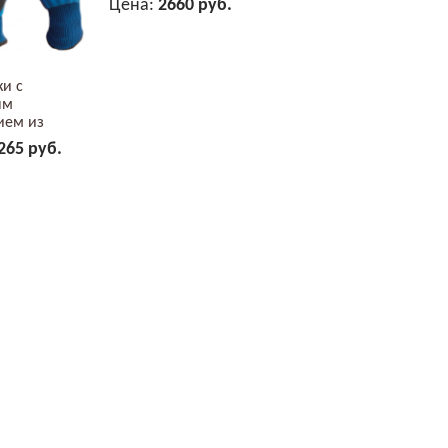
Цена:
2660 руб.
В КОРЗИНУ
ки с
ым
ием из
 2Hands...
265 руб.
В КОРЗИНУ
е - Ай-Тим