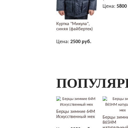
Цена:
5800
В КОР
Куртка "Микула",
синяя (файбертек)
Цена:
2500 руб.
В КОРЗИНУ
ПОПУЛЯР
Берцы зимние 64М
Искусственный мех
Берцы зимн
865НМ
натуральный