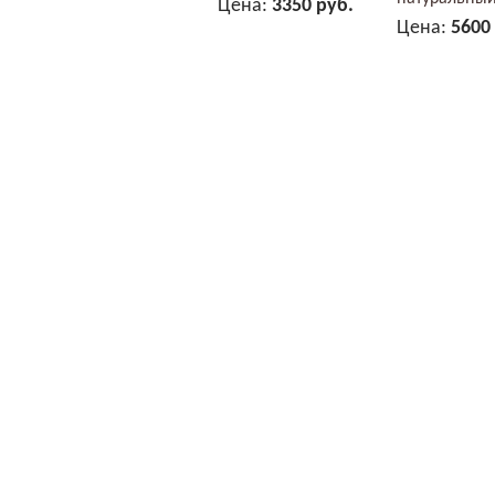
Цена:
3350 руб.
Цена:
5600
В КОРЗИНУ
В КОР
© Спецодежда “УНИФОРМСНАБ” 2018, все
тел:
(3452)
500-451