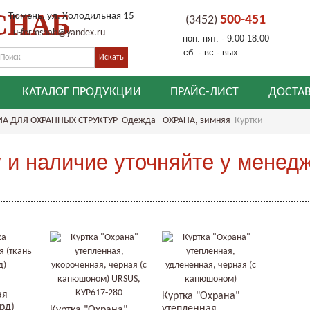
СНАБ
Тюмень, ул. Холодильная 15
500-451
(3452)
u-formsnab@yandex.ru
пон.-пят. - 9:00-18:00
сб. - вс - вых.
КАТАЛОГ ПРОДУКЦИИ
ПРАЙС-ЛИСТ
ДОСТАВ
А ДЛЯ ОХРАННЫХ СТРУКТУР
Одежда - ОХРАНА, зимняя
Куртки
 и наличие уточняйте у менед
ая
Куртка "Охрана"
рд)
утепленная,