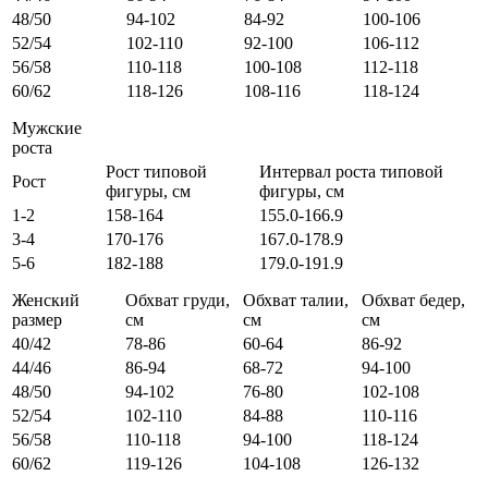
48/50
94-102
84-92
100-106
52/54
102-110
92-100
106-112
56/58
110-118
100-108
112-118
60/62
118-126
108-116
118-124
Мужские
роста
Рост типовой
Интервал роста типовой
Рост
фигуры, см
фигуры, см
1-2
158-164
155.0-166.9
3-4
170-176
167.0-178.9
5-6
182-188
179.0-191.9
Женский
Обхват груди,
Обхват талии,
Обхват бедер,
размер
см
см
см
40/42
78-86
60-64
86-92
44/46
86-94
68-72
94-100
48/50
94-102
76-80
102-108
52/54
102-110
84-88
110-116
56/58
110-118
94-100
118-124
60/62
119-126
104-108
126-132