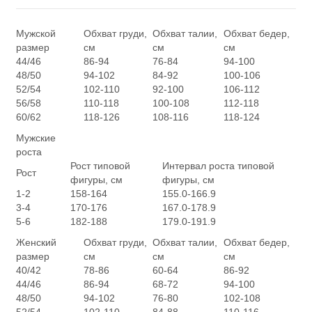
Мужской
Обхват груди,
Обхват талии,
Обхват бедер,
размер
см
см
см
44/46
86-94
76-84
94-100
48/50
94-102
84-92
100-106
52/54
102-110
92-100
106-112
56/58
110-118
100-108
112-118
60/62
118-126
108-116
118-124
Мужские
роста
Рост типовой
Интервал роста типовой
Рост
фигуры, см
фигуры, см
1-2
158-164
155.0-166.9
3-4
170-176
167.0-178.9
5-6
182-188
179.0-191.9
Женский
Обхват груди,
Обхват талии,
Обхват бедер,
размер
см
см
см
40/42
78-86
60-64
86-92
44/46
86-94
68-72
94-100
48/50
94-102
76-80
102-108
52/54
102-110
84-88
110-116