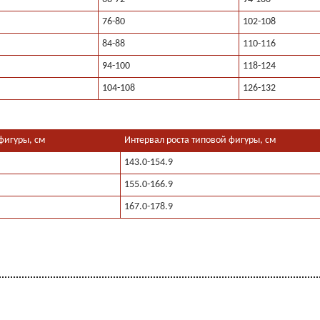
76-80
102-108
84-88
110-116
94-100
118-124
104-108
126-132
фигуры, см
Интервал роста типовой фигуры, см
143.0-154.9
155.0-166.9
167.0-178.9