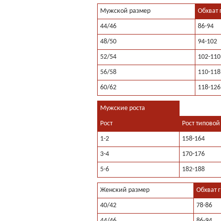
Мужской размер
Обхват 
44/46
86-94
48/50
94-102
52/54
102-110
56/58
110-118
60/62
118-126
Мужские роста
Рост
Рост типовой
1-2
158-164
3-4
170-176
5-6
182-188
Женский размер
Обхват г
40/42
78-86
44/46
86-94