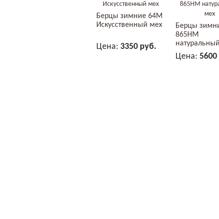
Берцы зимние 64М
Искусственный мех
Берцы зимн
865НМ
натуральный
Цена:
3350 руб.
Цена:
5600
В КОРЗИНУ
В КОР
© Спецодежда “УНИФОРМСНАБ” 2018, все
тел:
(3452)
500-451