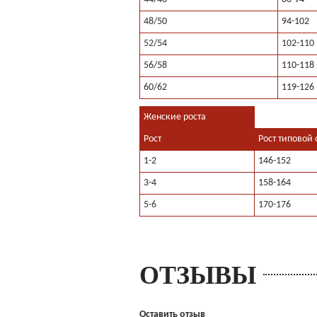
48/50
94-102
52/54
102-110
56/58
110-118
60/62
119-126
Женские роста
Рост
Рост типовой 
1-2
146-152
3-4
158-164
5-6
170-176
ОТЗЫВЫ
Оставить отзыв