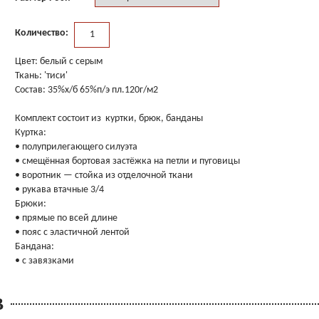
Количество:
Цвет: белый с серым
Ткань: 'тиси'
Состав: 35%х/б 65%п/э пл.120г/м2
Комплект состоит из куртки, брюк, банданы
Куртка:
• полуприлегающего силуэта
• смещённая бортовая застёжка на петли и пуговицы
• воротник — стойка из отделочной ткани
• рукава втачные 3/4
Брюки:
• прямые по всей длине
• пояс с эластичной лентой
Бандана:
• с завязками
В