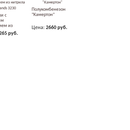
Полукомбенезон
"Камертон"
ки с
ым
ием из
Цена:
2660 руб.
 2Hands...
265 руб.
В КОРЗИНУ
В КОРЗИНУ
е - Ай-Тим