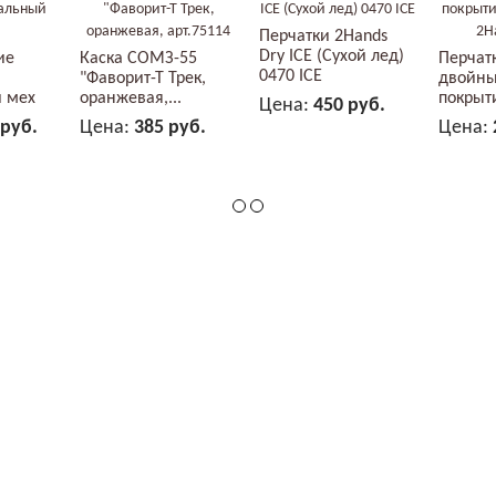
Перчатки 2Hands
Dry ICE (Сухой лед)
ие
Каска СОМЗ-55
Перчат
0470 ICE
"Фаворит-Т Трек,
двойн
 мех
оранжевая,...
покрыт
Цена:
450 руб.
нитрила
 руб.
Цена:
385 руб.
Цена:
В КОРЗИНУ
ЗИНУ
В КОРЗИНУ
 права защищены.
Создание сайтов и реклама в Яндекс
Политика в отношении обработки персональных данных