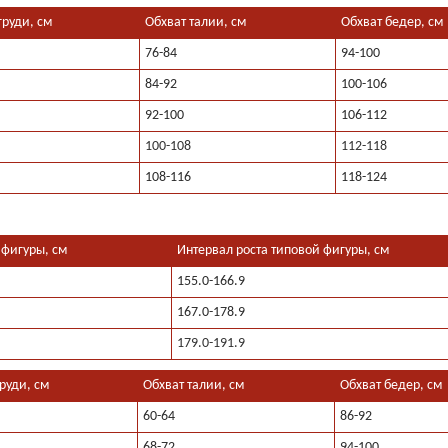
груди, см
Обхват талии, см
Обхват бедер, см
76-84
94-100
84-92
100-106
92-100
106-112
100-108
112-118
108-116
118-124
 фигуры, см
Интервал роста типовой фигуры, см
155.0-166.9
167.0-178.9
179.0-191.9
руди, см
Обхват талии, см
Обхват бедер, см
60-64
86-92
68-72
94-100