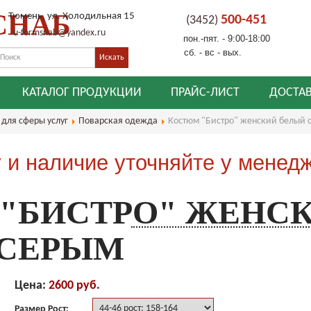
СНАБ
Тюмень, ул. Холодильная 15
500-451
(3452)
u-formsnab@yandex.ru
пон.-пят. - 9:00-18:00
сб. - вс - вых.
КАТАЛОГ ПРОДУКЦИИ
ПРАЙС-ЛИСТ
ДОСТАВ
для сферы услуг
Поварская одежда
Костюм "Бистро" женский белый 
 и наличие уточняйте у менед
"БИСТРО" ЖЕНС
 СЕРЫМ
Цена:
2600 руб.
Размер Рост: