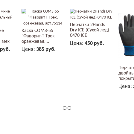
Перчатки 2Hands
Dry ICE (Сухой лед)
ие
Каска СОМЗ-55
0470 ICE
"Фаворит-Т Трек,
 мех
оранжевая,...
Цена:
450 руб.
 руб.
Цена:
385 руб.
В КОРЗИНУ
ЗИНУ
В КОРЗИНУ
Перчат
двойн
покрыт
нитрила
Цена: