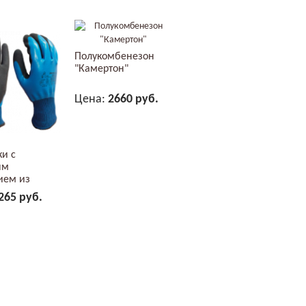
Полукомбенезон
"Камертон"
Цена:
2660 руб.
В КОРЗИНУ
ки с
ым
ием из
 2Hands...
265 руб.
В КОРЗИНУ