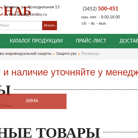
СНАБ
Тюмень, ул. Холодильная 15
500-451
(3452)
u-formsnab@yandex.ru
пон.-пят. - 9:00-18:00
сб. - вс - вых.
КАТАЛОГ ПРОДУКЦИИ
ПРАЙС-ЛИСТ
ДОСТАВ
тва индивидуальной защиты
Защита рук
Рукавицы
 и наличие уточняйте у менед
Ы
ЗИМА
НЫЕ ТОВАРЫ