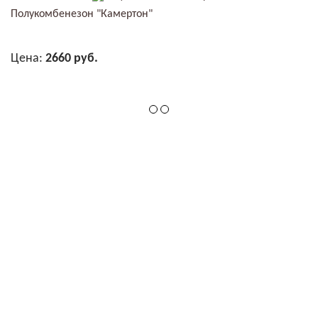
Полукомбенезон "Камертон"
Цена:
2660 руб.
В КОРЗИНУ
© Спецодежда “УНИФОРМСНАБ” 2018, все права защищены.
тел:
(3452)
500-451